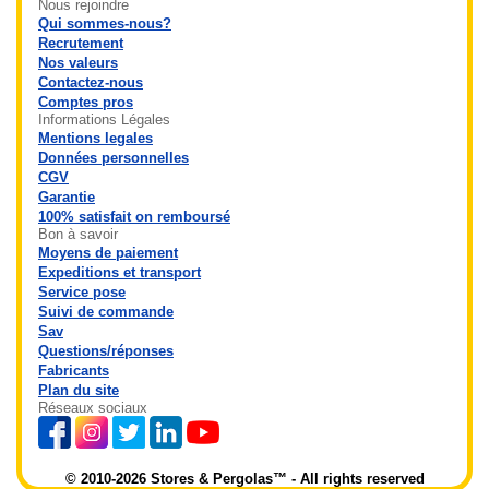
Nous rejoindre
Qui sommes-nous?
Recrutement
Nos valeurs
Contactez-nous
Comptes pros
Informations Légales
Mentions legales
Données personnelles
CGV
Garantie
100% satisfait on remboursé
Bon à savoir
Moyens de paiement
Expeditions et transport
Service pose
Suivi de commande
Sav
Questions/réponses
Fabricants
Plan du site
Réseaux sociaux
© 2010-2026 Stores & Pergolas™ - All rights reserved