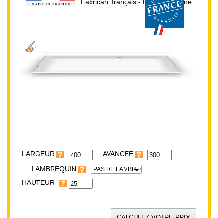
Fabricant français - Prix direct usine
AVANCEE:
300cm
HAUTEUR:
25cm
LARGEUR:
400cm
LARGEUR
LAMBREQUIN
PAS DE LAMBREQUIN
HAUTEUR