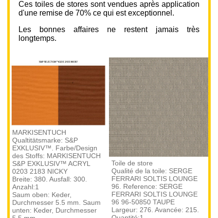
Ces toiles de stores sont vendues après application
d'une remise de 70% ce qui est exceptionnel.
Les bonnes affaires ne restent jamais très
longtemps.
MARKISENTUCH
To
Qualtitätsmarke: S&P
Qu
EXKLUSIV™. Farbe/Design
O
des Stoffs: MARKISENTUCH
D
Toile de store
S&P EXKLUSIV™ ACRYL
0
Qualité de la toile: SERGE
0203 2183 NICKY
La
FERRARI SOLTIS LOUNGE
Breite: 380. Ausfall: 300.
Qu
96. Reference: SERGE
Anzahl:1
Fi
FERRARI SOLTIS LOUNGE
Saum oben: Keder,
di
96 96-50850 TAUPE
Durchmesser 5.5 mm. Saum
st
Largeur: 276. Avancée: 215.
unten: Keder, Durchmesser
Fi
Quantité:1