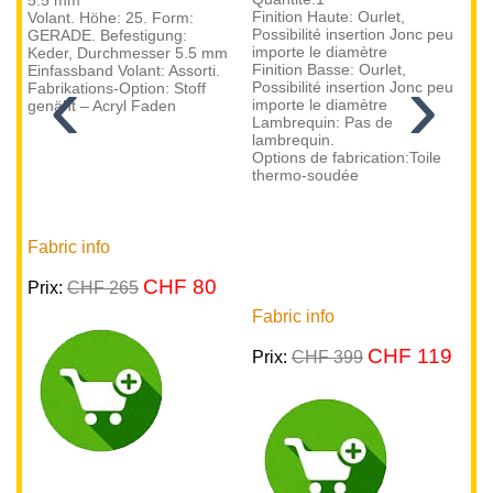
5.5 mm
di
Finition Haute: Ourlet,
Volant. Höhe: 25. Form:
st
Possibilité insertion Jonc peu
GERADE. Befestigung:
La
importe le diamètre
Keder, Durchmesser 5.5 mm
F
‹
›
Finition Basse: Ourlet,
Einfassband Volant: Assorti.
La
Possibilité insertion Jonc peu
Fabrikations-Option: Stoff
di
importe le diamètre
genäht – Acryl Faden
st
Lambrequin: Pas de
Ga
lambrequin.
As
Options de fabrication:Toile
Op
thermo-soudée
co
An
Fabric info
Fa
CHF 80
Prix:
CHF 265
Pr
Fabric info
CHF 119
Prix:
CHF 399