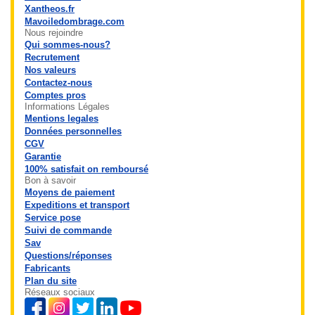
Xantheos.fr
Mavoiledombrage.com
Nous rejoindre
Qui sommes-nous?
Recrutement
Nos valeurs
Contactez-nous
Comptes pros
Informations Légales
Mentions legales
Données personnelles
CGV
Garantie
100% satisfait on remboursé
Bon à savoir
Moyens de paiement
Expeditions et transport
Service pose
Suivi de commande
Sav
Questions/réponses
Fabricants
Plan du site
Réseaux sociaux