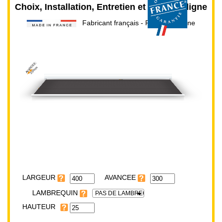
Choix, Installation, Entretien et devis en ligne
Fabricant français - Prix direct usine
AVANCEE:
300cm
HAUTEUR:
25cm
LARGEUR:
400cm
LARGEUR
LAMBREQUIN
PAS DE LAMBREQUIN
HAUTEUR