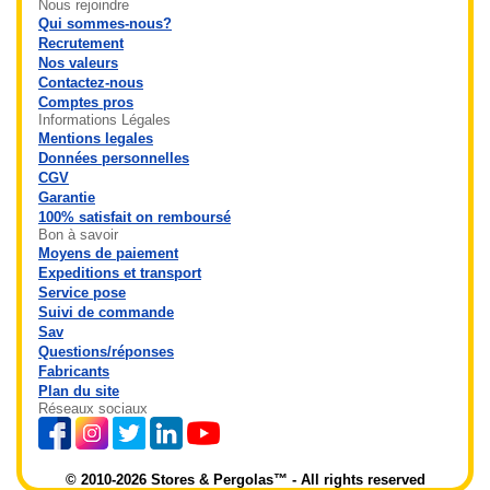
Nous rejoindre
Qui sommes-nous?
Recrutement
Nos valeurs
Contactez-nous
Comptes pros
Informations Légales
Mentions legales
Données personnelles
CGV
Garantie
100% satisfait on remboursé
Bon à savoir
Moyens de paiement
Expeditions et transport
Service pose
Suivi de commande
Sav
Questions/réponses
Fabricants
Plan du site
Réseaux sociaux
© 2010-2026 Stores & Pergolas™ - All rights reserved