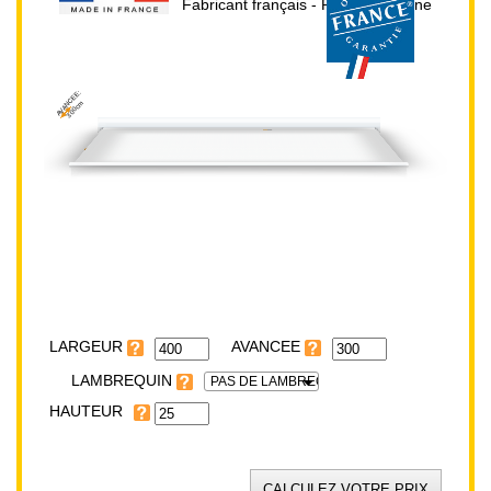
Fabricant français - Prix direct usine
AVANCEE:
300cm
HAUTEUR:
25cm
LARGEUR:
400cm
LARGEUR
LAMBREQUIN
PAS DE LAMBREQUIN
HAUTEUR