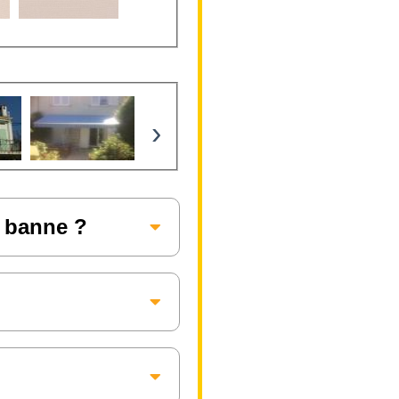
›
e banne ?