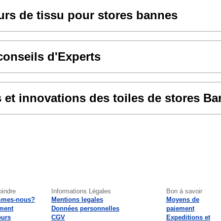
rs de tissu pour stores bannes
conseils d'Experts
et innovations des toiles de stores B
oindre
Informations Légales
Bon à savoir
mmes-nous?
Mentions legales
Moyens de
ment
Données personnelles
paiement
eurs
CGV
Expeditions et