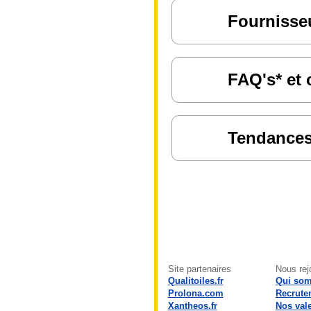
Fournisseu
FAQ's* et 
Tendances 
Site partenaires
Nous rej
Qualitoiles.fr
Qui so
Prolona.com
Recrute
Xantheos.fr
Nos val