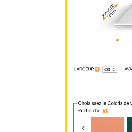
AVANCEE:
300cm
LARGEUR
Choisissez le Coloris de v
Rechercher
:
‹