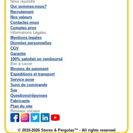
Nous rejoindre
Qui sommes-nous?
Recrutement
Nos valeurs
Contactez-nous
Comptes pros
Informations Légales
Mentions legales
Données personnelles
CGV
Garantie
100% satisfait on remboursé
Bon à savoir
Moyens de paiement
Expeditions et transport
Service pose
Suivi de commande
Sav
Questions/réponses
Fabricants
Plan du site
Réseaux sociaux
© 2010-2026 Stores & Pergolas™ - All rights reserved