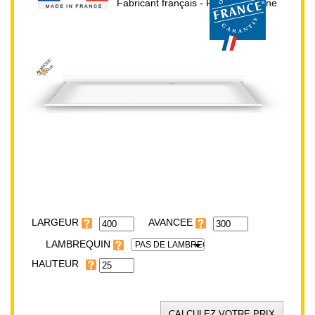
Fabricant français - Prix direct usine
AVANCEE:
300cm
HAUTEUR:
25cm
LARGEUR:
400cm
LARGEUR
LAMBREQUIN
PAS DE LAMBREQUIN
HAUTEUR