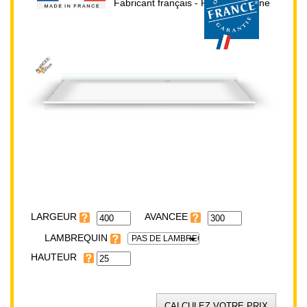
Fabricant français - Prix direct usine
AVANCEE:
300cm
HAUTEUR:
25cm
LARGEUR:
400cm
LARGEUR
LAMBREQUIN
PAS DE LAMBREQUIN
HAUTEUR