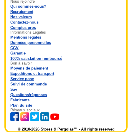
Nous rejoindre
Qui sommes-nous?
Recrutement
Nos valeurs
Contactez-nous
Comptes pros
Informations Légales
Mentions legales
Données personnelles
CGV
Garantie
100% satisfait on remboursé
Bon à savoir
Moyens de paiement
Expeditions et transport
Service pose
Suivi de commande
Sav
Questions/réponses
Fabricants
Plan du site
Réseaux sociaux
© 2010-2026 Stores & Pergolas™ - All rights reserved