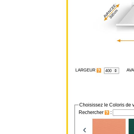
AVANCEE:
300cm
LARGEUR
Choisissez le Coloris de v
Rechercher
:
‹