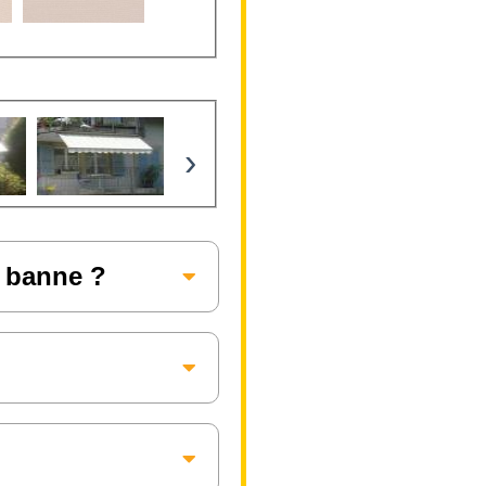
›
e banne ?