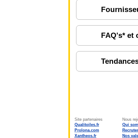
Fournisseu
FAQ's* et 
Tendances 
Site partenaires
Nous rej
Qualitoiles.fr
Qui so
Prolona.com
Recrute
Xantheos.fr
Nos val