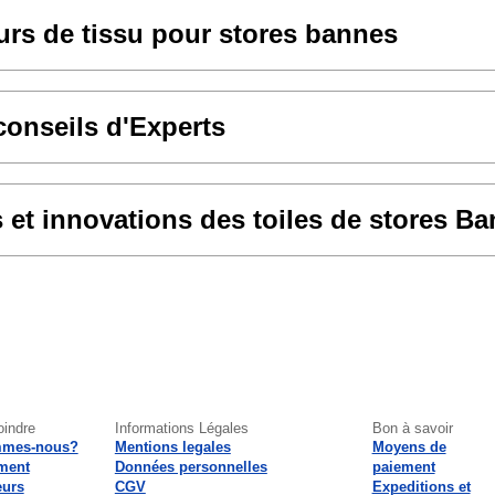
rs de tissu pour stores bannes
conseils d'Experts
et innovations des toiles de stores B
oindre
Informations Légales
Bon à savoir
mmes-nous?
Mentions legales
Moyens de
ment
Données personnelles
paiement
eurs
CGV
Expeditions et