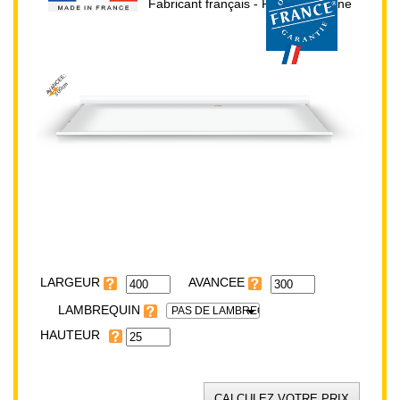
Fabricant français - Prix direct usine
AVANCEE:
300cm
HAUTEUR:
25cm
LARGEUR:
400cm
LARGEUR
LAMBREQUIN
PAS DE LAMBREQUIN
HAUTEUR