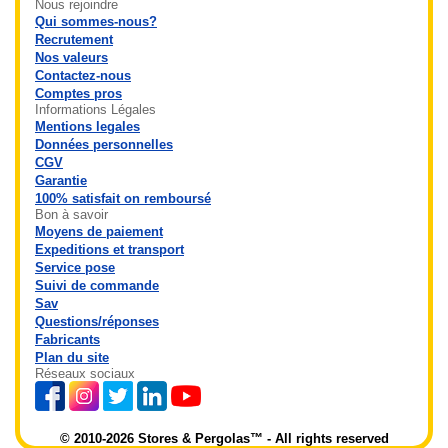
Nous rejoindre
Qui sommes-nous?
Recrutement
Nos valeurs
Contactez-nous
Comptes pros
Informations Légales
Mentions legales
Données personnelles
CGV
Garantie
100% satisfait on remboursé
Bon à savoir
Moyens de paiement
Expeditions et transport
Service pose
Suivi de commande
Sav
Questions/réponses
Fabricants
Plan du site
Réseaux sociaux
© 2010-2026 Stores & Pergolas™ - All rights reserved