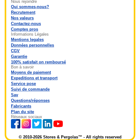
Nous rejoindre
Qui sommes-nous?
Recrutement
Nos valeurs
Contactez-nous
Comptes pros
Informations Légales
Mentions legales
Données personnelles
CGV
Garantie
100% satisfait on remboursé
Bon à savoir
Moyens de paiement
Expeditions et transport
Service pose
Suivi de commande
Sav
Questions/réponses
Fabricants
Plan du site
Réseaux sociaux
© 2010-2026 Stores & Pergolas™ - All rights reserved