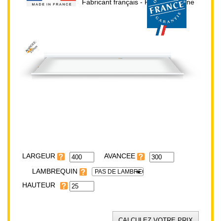
Fabricant français - Prix direct usine
AVANCEE:
300cm
HAUTEUR:
25cm
LARGEUR:
400cm
LARGEUR
LAMBREQUIN
PAS DE LAMBREQUIN
HAUTEUR