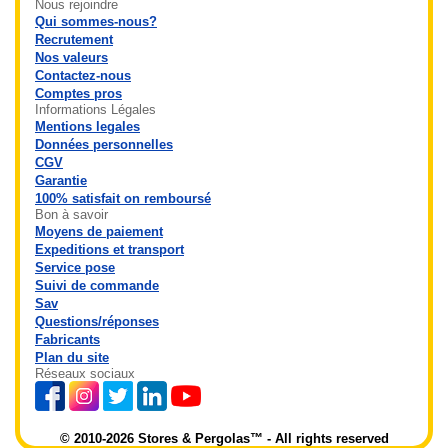
Nous rejoindre
Qui sommes-nous?
Recrutement
Nos valeurs
Contactez-nous
Comptes pros
Informations Légales
Mentions legales
Données personnelles
CGV
Garantie
100% satisfait on remboursé
Bon à savoir
Moyens de paiement
Expeditions et transport
Service pose
Suivi de commande
Sav
Questions/réponses
Fabricants
Plan du site
Réseaux sociaux
© 2010-2026 Stores & Pergolas™ - All rights reserved