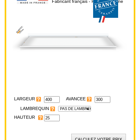
Fabricant français - Prix direct usine
AVANCEE:
300cm
HAUTEUR:
25cm
LARGEUR:
400cm
LARGEUR
LAMBREQUIN
PAS DE LAMBREQUIN
HAUTEUR